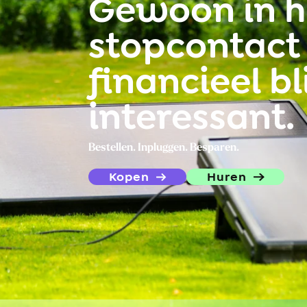
Gewoon in h
stopcontact
financieel b
interessant.
Bestellen. Inpluggen. Besparen.
Kopen
Huren