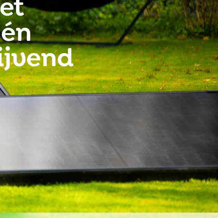
et
 én
lijvend