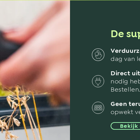
De su
Verduurz
dag van l
Direct ui
nodig heb
Bestellen
Geen ter
opwekt v
Bekijk