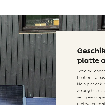
Geschik
platte
Twee m2 onder 
hebt om te beg
klein plat dak,
Zolang het maar
veilig een supe
met water en st