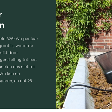
r
n
eld 325kWh per jaar
root is, wordt de
uikt door
egenstelling tot een
nelen dus niet tot
kWh kun nu
sparen, en dat 25