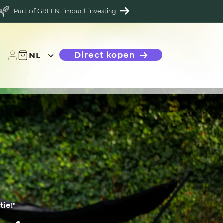
Part of GREEN. impact investing
T
Direct kopen
NL
Inloggen
Winkelwagen
a
a
l
tie!"