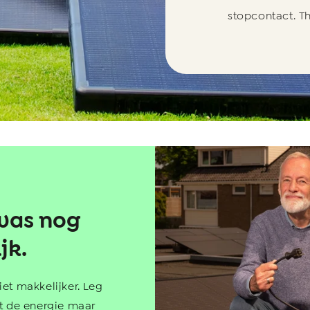
stopcontact. Tha
was nog
jk.
iet makkelijker. Leg
at de energie maar